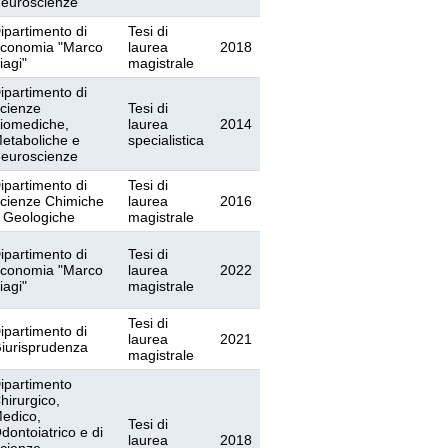
euroscienze
ipartimento di
Tesi di
conomia "Marco
laurea
2018
iagi"
magistrale
ipartimento di
cienze
Tesi di
iomediche,
laurea
2014
etaboliche e
specialistica
euroscienze
ipartimento di
Tesi di
cienze Chimiche
laurea
2016
 Geologiche
magistrale
ipartimento di
Tesi di
conomia "Marco
laurea
2022
iagi"
magistrale
Tesi di
ipartimento di
laurea
2021
iurisprudenza
magistrale
ipartimento
hirurgico,
edico,
Tesi di
dontoiatrico e di
laurea
2018