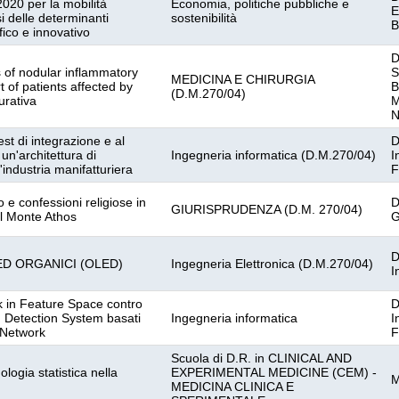
2020 per la mobilità
Economia, politiche pubbliche e
E
si delle determinanti
sostenibilità
B
ifico e innovativo
D
 of nodular inflammatory
S
MEDICINA E CHIRURGIA
t of patients affected by
B
(D.M.270/04)
urativa
M
N
st di integrazione e al
D
un'architettura di
Ingegneria informatica (D.M.270/04)
I
'industria manifatturiera
F
to e confessioni religiose in
D
GIURISPRUDENZA (D.M. 270/04)
el Monte Athos
G
D
I LED ORGANICI (OLED)
Ingegneria Elettronica (D.M.270/04)
I
k in Feature Space contro
D
n Detection System basati
Ingegneria informatica
I
 Network
F
Scuola di D.R. in CLINICAL AND
logia statistica nella
EXPERIMENTAL MEDICINE (CEM) -
M
MEDICINA CLINICA E