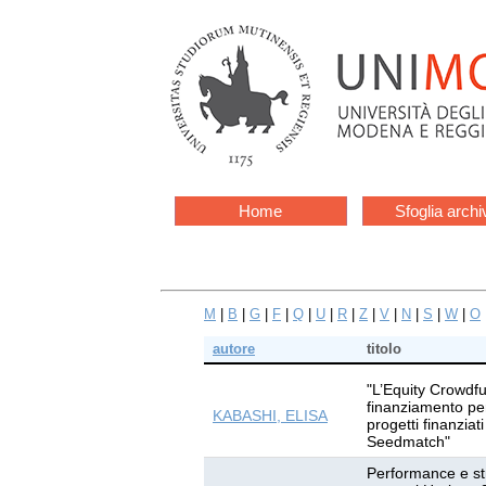
Home
Sfoglia archi
M
|
B
|
G
|
F
|
Q
|
U
|
R
|
Z
|
V
|
N
|
S
|
W
|
O
autore
titolo
"L’Equity Crowdf
finanziamento per 
KABASHI, ELISA
progetti finanziat
Seedmatch"
Performance e str