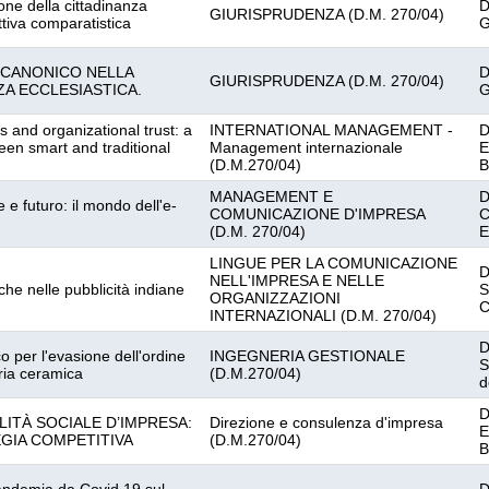
zione della cittadinanza
D
GIURISPRUDENZA (D.M. 270/04)
ttiva comparatistica
G
 CANONICO NELLA
D
GIURISPRUDENZA (D.M. 270/04)
A ECCLESIASTICA.
G
s and organizational trust: a
INTERNATIONAL MANAGEMENT -
D
en smart and traditional
Management internazionale
E
(D.M.270/04)
B
MANAGEMENT E
D
 e futuro: il mondo dell'e-
COMUNICAZIONE D'IMPRESA
C
(D.M. 270/04)
E
LINGUE PER LA COMUNICAZIONE
D
NELL'IMPRESA E NELLE
iche nelle pubblicità indiane
S
ORGANIZZAZIONI
C
INTERNAZIONALI (D.M. 270/04)
D
o per l'evasione dell'ordine
INGEGNERIA GESTIONALE
S
tria ceramica
(D.M.270/04)
d
D
LITÀ SOCIALE D’IMPRESA:
Direzione e consulenza d'impresa
E
EGIA COMPETITIVA
(D.M.270/04)
B