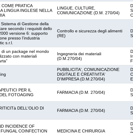
 COME PRATICA
D
LINGUE, CULTURE,
LA LINGUA INGLESE NELLA
S
COMUNICAZIONE (D.M. 270/04)
RIA
C
l Sistema di Gestione della
are secondo i requisiti dello
Controllo e sicurezza degli alimenti
D
00 versione 6: supporto
(RE)
S
one presso l’industria
c s.r.l.
e di un package nel mondo
D
Ingegneria dei materiali
izzato con materiali
I
(D.M.270/04)
arta”
F
PUBBLICITA', COMUNICAZIONE
D
ting
DIGITALE E CREATIVITA'
C
D'IMPRESA (D.M.270/04)
E
PEUTICI PER IL
D
FARMACIA (D.M. 270/04)
DEL FOTOAGING
S
ITICITà DELL'OLIO DI
D
FARMACIA (D.M. 270/04)
S
D
D INCIDENCE OF
S
 FUNGAL COINFECTION
MEDICINA E CHIRURGIA