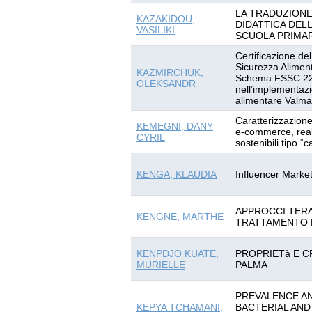
LA TRADUZIONE
KAZAKIDOU,
DIDATTICA DEL
VASILIKI
SCUOLA PRIMA
Certificazione de
Sicurezza Aliment
KAZMIRCHUK,
Schema FSSC 220
OLEKSANDR
nell’implementazi
alimentare Valmati
Caratterizzazion
KEMEGNI, DANY
e-commerce, real
CYRIL
sostenibili tipo “c
KENGA, KLAUDIA
Influencer Marke
APPROCCI TERA
KENGNE, MARTHE
TRATTAMENTO 
KENPDJO KUATE,
PROPRIETà E CR
MURIELLE
PALMA
PREVALENCE AN
KEPYA TCHAMANI,
BACTERIAL AND