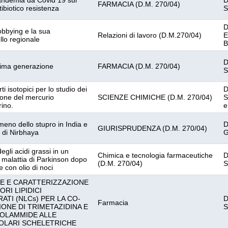
pandemia da Covid 19 sul
D
FARMACIA (D.M. 270/04)
ibiotico resistenza
S
D
obbying e la sua
Relazioni di lavoro (D.M.270/04)
E
llo regionale
B
D
ltima generazione
FARMACIA (D.M. 270/04)
S
ti isotopici per lo studio dei
D
sione del mercurio
SCIENZE CHIMICHE (D.M. 270/04)
S
rino.
e
omeno dello stupro in India e
D
GIURISPRUDENZA (D.M. 270/04)
o di Nirbhaya
G
li acidi grassi in un
Chimica e tecnologia farmaceutiche
D
i malattia di Parkinson dopo
(D.M. 270/04)
S
 con olio di noci
E E CARATTERIZZAZIONE
RI LIPIDICI
TI (NLCs) PER LA CO-
D
Farmacia
ONE DI TRIMETAZIDINA E
S
NOLAMMIDE ALLE
OLARI SCHELETRICHE