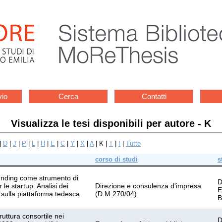
vio
Cerca
Contatti
Visualizza le tesi disponibili per autore - K
|
D
|
J
|
P
|
L
|
H
|
E
|
C
|
Y
|
X
|
A
| K |
T
|
I
|
Tutte
corso di studi
s
unding come strumento di
D
le startup. Analisi dei
Direzione e consulenza d'impresa
E
i sulla piattaforma tedesca
(D.M.270/04)
B
uttura consortile nei
D