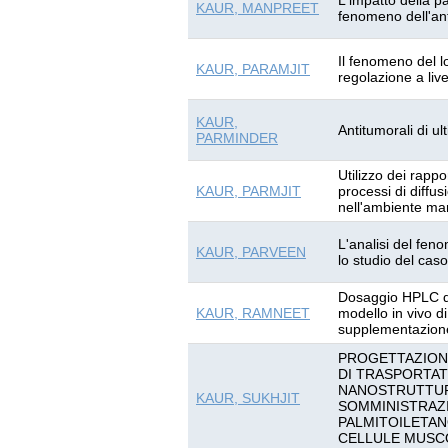
L'impatto della 
KAUR, MANPREET
fenomeno dell'ant
Il fenomeno del l
KAUR, PARAMJIT
regolazione a live
KAUR,
Antitumorali di u
PARMINDER
Utilizzo dei rappor
KAUR, PARMJIT
processi di diffu
nell'ambiente ma
L'analisi del fen
KAUR, PARVEEN
lo studio del cas
Dosaggio HPLC deg
KAUR, RAMNEET
modello in vivo d
supplementazione
PROGETTAZION
DI TRASPORTATO
NANOSTRUTTURA
KAUR, SUKHJIT
SOMMINISTRAZI
PALMITOILETA
CELLULE MUSC