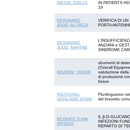
INESSE JOELLE
IN PATIENTS HO
19
KESHAVARZ
VERIFICA DI UN
JOOD, ALI REZA
PORTA ANTENN
L’INSUFFICIENZ
KESHAVARZ
ANZIANI e GEST
JOOD, MAHTAB
SINDROME CARD
strumenti di det
(Overall Equipmen
KEUDEM, YANICK
valutazione della 
di produzione com
tissue
KEUTCHALI,
Plurilinguismo ne
GHISLAINE SONIA
del brevetto comu
IL β-D-GLUCANO
KEYANFE TUWA,
INFEZIONI FUNG
PATRICK
REPARTO DI TE