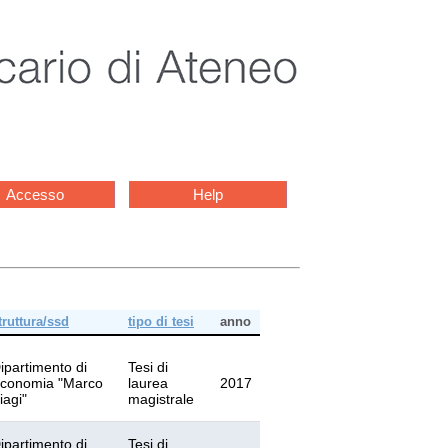
Accesso
Help
truttura/ssd
tipo di tesi
anno
ipartimento di
Tesi di
conomia "Marco
laurea
2017
iagi"
magistrale
ipartimento di
Tesi di