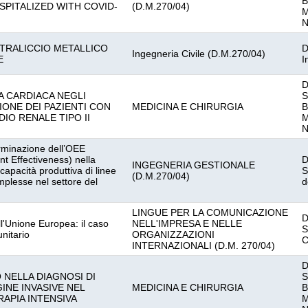
B
SPITALIZED WITH COVID-
(D.M.270/04)
M
N
 TRALICCIO METALLICO
D
Ingegneria Civile (D.M.270/04)
E
I
D
A CARDIACA NEGLI
S
IONE DEI PAZIENTI CON
MEDICINA E CHIRURGIA
B
IO RENALE TIPO II
M
N
erminazione dell’OEE
t Effectiveness) nella
D
INGEGNERIA GESTIONALE
capacità produttiva di linee
S
(D.M.270/04)
plesse nel settore del
d
LINGUE PER LA COMUNICAZIONE
D
ll'Unione Europea: il caso
NELL'IMPRESA E NELLE
S
nitario
ORGANIZZAZIONI
C
INTERNAZIONALI (D.M. 270/04)
D
 NELLA DIAGNOSI DI
S
INE INVASIVE NEL
MEDICINA E CHIRURGIA
B
RAPIA INTENSIVA
M