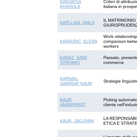
KANJAOUI,
Criteri di attribu
KHAOULA
italiana in prospe
IL MATRIMONIO
KAPLLANI, ANILA
GIURISPRUDENZ
Work relationship
KARAVDIC, ELENA
comparison betwe
workers
KARAZ, SAMI
Passato, presente
STEFANO
commerce
KARNAIL,
Strategie linguist
SAMRDIP KAUR
KAUR,
Picking automatic
AMANPREET
cliente nell'indus
LA RESPONSABI
KAUR, JAGJIVAN
ETICA E STRAT