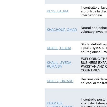
Il contratto di la
KEYS, LAURA
e profili della dis
internazionale
Neural and behavi
KHACHOUF, OMAR
voluntary investm
Studio dell’influe
KHALIL, CLARA
Cys46-Cys55 sulla
neuroglobina um
EXPLORING THE
KHALIL, SYEDA
BUSINESS EXPA
RUMAISA
PAKISTAN AND 
COUNTRIES
Declinazioni dell
KHALSI, HAJARE
nei casi di maltra
Il controllo postu
KHAMAISI,
affetti da disfu