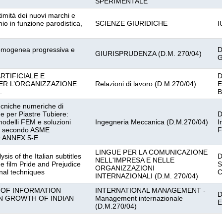
SPERIMENTALE
ttimità dei nuovi marchi e
hio in funzione parodistica,
SCIENZE GIURIDICHE
I
omogenea progressiva e
D
GIURISPRUDENZA (D.M. 270/04)
G
RTIFICIALE E
D
PER L’ORGANIZZAZIONE
Relazioni di lavoro (D.M.270/04)
E
.
B
ecniche numeriche di
 per Piastre Tubiere:
D
modelli FEM e soluzioni
Ingegneria Meccanica (D.M.270/04)
I
ite secondo ASME
F
9 ANNEX 5-E
LINGUE PER LA COMUNICAZIONE
is of the Italian subtitles
D
NELL'IMPRESA E NELLE
e film Pride and Prejudice
S
ORGANIZZAZIONI
onal techniques
C
INTERNAZIONALI (D.M. 270/04)
 OF INFORMATION
INTERNATIONAL MANAGEMENT -
D
N GROWTH OF INDIAN
Management internazionale
E
(D.M.270/04)