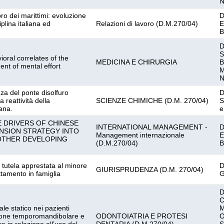
N
voro dei marittimi: evoluzione
D
ciplina italiana ed
Relazioni di lavoro (D.M.270/04)
E
B
D
S
oral correlates of the
MEDICINA E CHIRURGIA
B
ent of mental effort
M
N
nza del ponte disolfuro
D
 reattività della
SCIENZE CHIMICHE (D.M. 270/04)
S
ana.
e
 DRIVERS OF CHINESE
INTERNATIONAL MANAGEMENT -
D
NSION STRATEGY INTO
Management internazionale
E
OTHER DEVELOPING
(D.M.270/04)
B
a tutela apprestata al minore
D
GIURISPRUDENZA (D.M. 270/04)
ttamento in famiglia
G
D
C
rale statico nei pazienti
M
nzione temporomandibolare e
ODONTOIATRIA E PROTESI
O