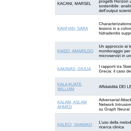
progetti Horizon 
KACANI, MARSEL
sostenibile: anali
dell’output scient
Characterizations
KAHFIAN, SARA
lesions in a cohor
hidradenitis supp
Un approccio ai te
KAIDO, AMARILDO
monitoraggio per 
microservizi in un
I rapporti tra Sta
KAKAVAS, GIULIA
Grecia: il caso d
KALA KUATE,
Affidabilità DE
WILLIAM
Adversarial Attac
KALAM, ASLAM
Network Intrusio
AHMED
su Graph Neural
L’uso della metodo
KALECI, SHANIKO
ricerca clinica