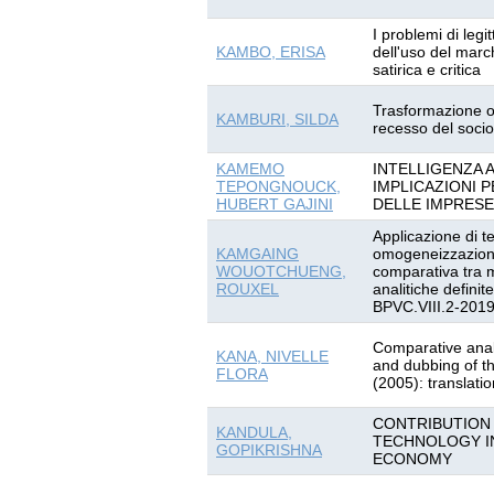
I problemi di legi
KAMBO, ERISA
dell'uso del marc
satirica e critica
Trasformazione 
KAMBURI, SILDA
recesso del socio
KAMEMO
INTELLIGENZA A
TEPONGNOUCK,
IMPLICAZIONI 
HUBERT GAJINI
DELLE IMPRESE
Applicazione di t
KAMGAING
omogeneizzazione
WOUOTCHUENG,
comparativa tra 
ROUXEL
analitiche defin
BPVC.VIII.2-201
Comparative analys
KANA, NIVELLE
and dubbing of th
FLORA
(2005): translati
CONTRIBUTION
KANDULA,
TECHNOLOGY I
GOPIKRISHNA
ECONOMY