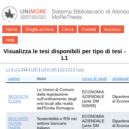
Home
Sfoglia archivio
Cerca
Contatti
Accesso
Help
Visualizza le tesi disponibili per tipo di tesi -
L1
LS
|
LC6
| L1 |
LM5
|
LM
|
LM6
|
D2
|
D1
|
Tutte
autore
titolo
corso di studi
struttura
Le Unioni di Comuni:
ECONOMIA
dalla legislazione
BEDESCHI,
AZIENDALE
Dipartim
sull'ordinamento degli
ELENA
(ante DM
di Econo
enti locali alla realtà
509/99)
dell'Emilia Romagna
ECONOMIA
BIGLIARDI,
Sostenibilità e RSI nel
AZIENDALE
Dipartim
OLIVIA
settore bancario
(ante DM
di Econo
DARIA
italiano