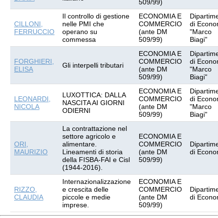
509/99)
Il controllo di gestione
ECONOMIA E
Dipartim
CILLONI,
nelle PMI che
COMMERCIO
di Econo
FERRUCCIO
operano su
(ante DM
"Marco
commessa
509/99)
Biagi"
ECONOMIA E
Dipartim
FORGHIERI,
COMMERCIO
di Econo
Gli interpelli tributari
ELISA
(ante DM
"Marco
509/99)
Biagi"
ECONOMIA E
Dipartim
LUXOTTICA: DALLA
LEONARDI,
COMMERCIO
di Econo
NASCITA AI GIORNI
NICOLA
(ante DM
"Marco
ODIERNI
509/99)
Biagi"
La contrattazione nel
settore agricolo e
ECONOMIA E
ORI,
alimentare.
COMMERCIO
Dipartim
MAURIZIO
Lineamenti di storia
(ante DM
di Econo
della FISBA-FAI e Cisl
509/99)
(1944-2016).
Internazionalizzazione
ECONOMIA E
RIZZO,
e crescita delle
COMMERCIO
Dipartim
CLAUDIA
piccole e medie
(ante DM
di Econo
imprese.
509/99)