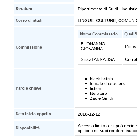
Dipartimento di Studi Linguistic
Struttura
LINGUE, CULTURE, COMUNIC
Corso di studi
Nome Commissario
Qualif
BUONANNO
Primo 
Commissione
GIOVANNA
SEZZI ANNALISA
Corre
black british
female characters
fiction
Parole chiave
literature
Zadie Smith
2018-12-12
Data inizio appello
Accesso limitato: si può decider
Disponibilità
opzione se vuoi rendere inaccessi