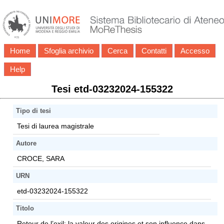
Home
Sfoglia archivio
Cerca
Contatti
Accesso
Help
Tesi etd-03232024-155322
Tipo di tesi
Tesi di laurea magistrale
Autore
CROCE, SARA
URN
etd-03232024-155322
Titolo
Retour de l’exil: la valeur des origines et son influence dans