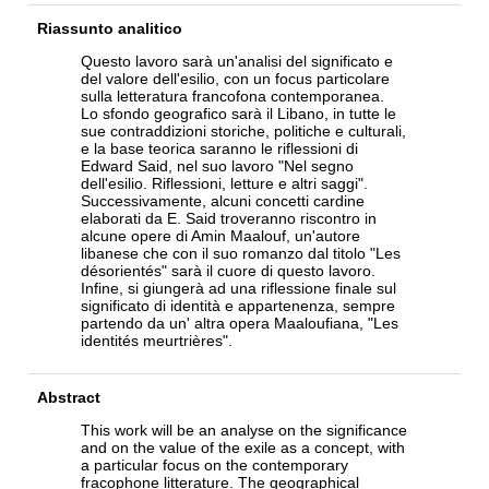
Riassunto analitico
Questo lavoro sarà un'analisi del significato e
del valore dell'esilio, con un focus particolare
sulla letteratura francofona contemporanea.
Lo sfondo geografico sarà il Libano, in tutte le
sue contraddizioni storiche, politiche e culturali,
e la base teorica saranno le riflessioni di
Edward Said, nel suo lavoro "Nel segno
dell'esilio. Riflessioni, letture e altri saggi".
Successivamente, alcuni concetti cardine
elaborati da E. Said troveranno riscontro in
alcune opere di Amin Maalouf, un'autore
libanese che con il suo romanzo dal titolo "Les
désorientés" sarà il cuore di questo lavoro.
Infine, si giungerà ad una riflessione finale sul
significato di identità e appartenenza, sempre
partendo da un' altra opera Maaloufiana, "Les
identités meurtrières".
Abstract
This work will be an analyse on the significance
and on the value of the exile as a concept, with
a particular focus on the contemporary
fracophone litterature. The geographical