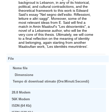
backgroud is Lebanon, in any of its historical,
political, and cultural contradictions, and the
theoretical framework to this work is Edward
Said's essay "Nel segno dell'esilio. Riflessioni,
letture e altri saggi". Moreover, some of the
most relevant ideas from E. Said will find a
match in Amin Maalouf's "Les désorientés", a
novel of a Lebanese author, who will be the
very core of this thesis. Ultimately, we will come
to a final reflection on the meaning of identity
and belonging, again starting from another
Maaloufian work, 'Les identités meurtrières'.
File
Nome file
Dimensione
Tempo di download stimato (Ore:Minuti:Secondi)
28.8 Modem
56K Modem
ISDN (64 Kb)