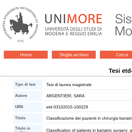
Home
Sfoglia archivio
Cerca
Tesi et
Tesi di laurea magistrale
Tipo di tesi
ARGENTIERI, SARA
Autore
etd-03102015-100229
URN
Classificazione dei pazienti in chirurgia bari
Titolo
Titolo in
Classification of patients in bariatric surge