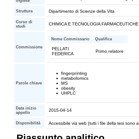
inglese
Dipartimento di Scienze della Vita
Struttura
Corso di
CHIMICA E TECNOLOGIA FARMACEUTICHE (
studi
Nome Commissario
Qualifica
Commissione
PELLATI
Primo relatore
FEDERICA
fingerprinting
metabolomics
MS
Parole chiave
obesity
UHPLC
Data inizio
2015-04-14
appello
Accessibile via web (tutti i file della tesi sono a
Disponibilità
Riassunto analitico