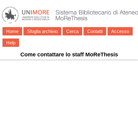
Home
Sfoglia archivio
Cerca
Contatti
Accesso
Help
Come contattare lo staff MoReThesis