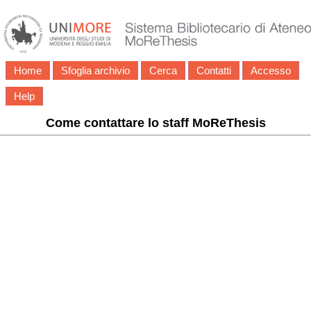
Home
Sfoglia archivio
Cerca
Contatti
Accesso
Help
Come contattare lo staff MoReThesis