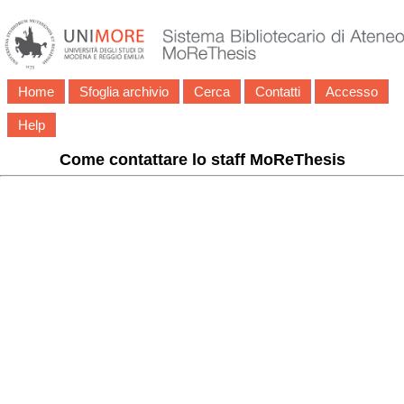
Home
Sfoglia archivio
Cerca
Contatti
Accesso
Help
Come contattare lo staff MoReThesis