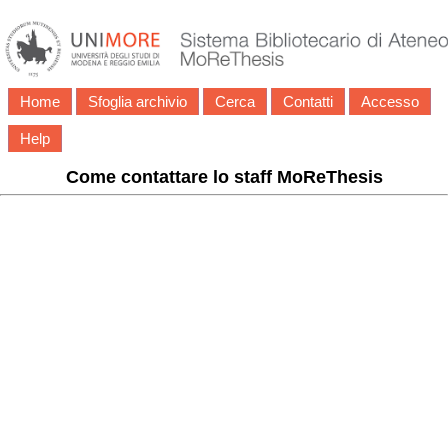
Home
Sfoglia archivio
Cerca
Contatti
Accesso
Help
Come contattare lo staff MoReThesis