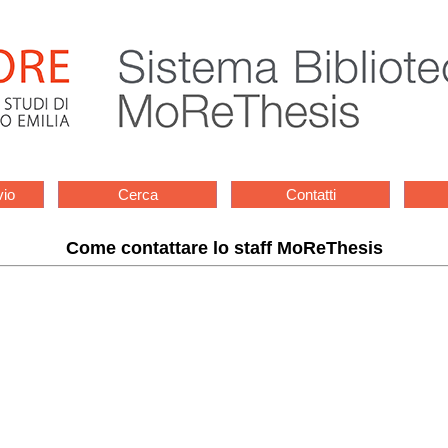
vio
Cerca
Contatti
Come contattare lo staff MoReThesis