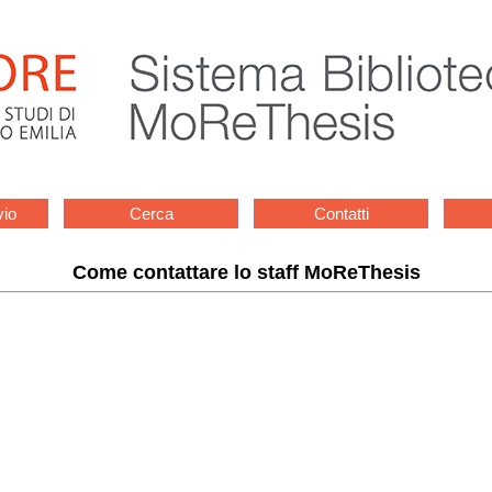
vio
Cerca
Contatti
Come contattare lo staff MoReThesis