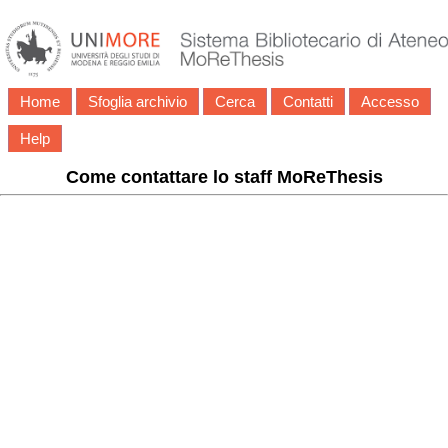
Home
Sfoglia archivio
Cerca
Contatti
Accesso
Help
Come contattare lo staff MoReThesis