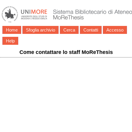
Home
Sfoglia archivio
Cerca
Contatti
Accesso
Help
Come contattare lo staff MoReThesis