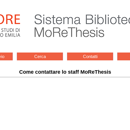
vio
Cerca
Contatti
Come contattare lo staff MoReThesis