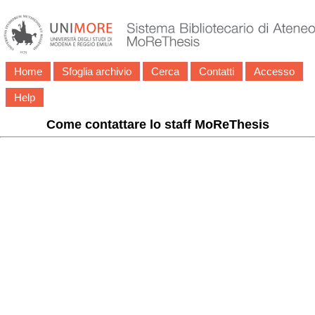
Home
Sfoglia archivio
Cerca
Contatti
Accesso
Help
Come contattare lo staff MoReThesis