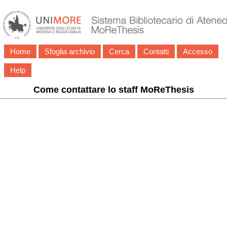
Home
Sfoglia archivio
Cerca
Contatti
Accesso
Help
Come contattare lo staff MoReThesis