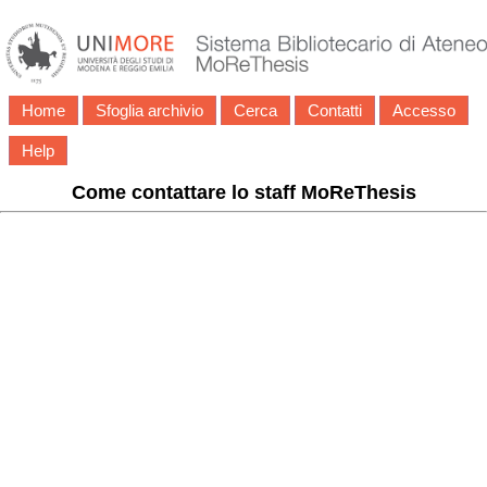
Home
Sfoglia archivio
Cerca
Contatti
Accesso
Help
Come contattare lo staff MoReThesis