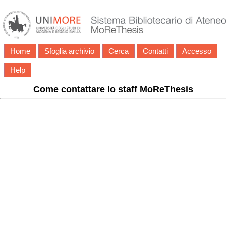
Home
Sfoglia archivio
Cerca
Contatti
Accesso
Help
Come contattare lo staff MoReThesis