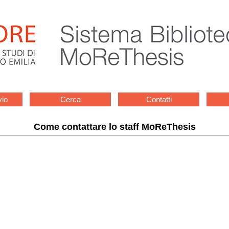
vio
Cerca
Contatti
Come contattare lo staff MoReThesis