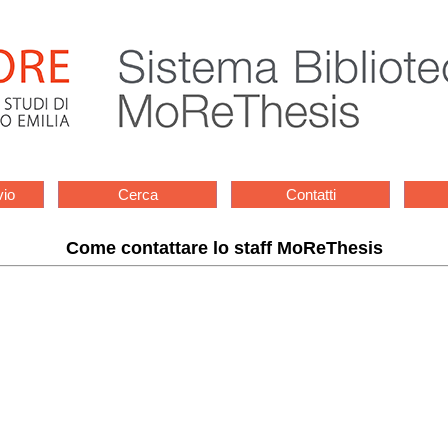
vio
Cerca
Contatti
Come contattare lo staff MoReThesis