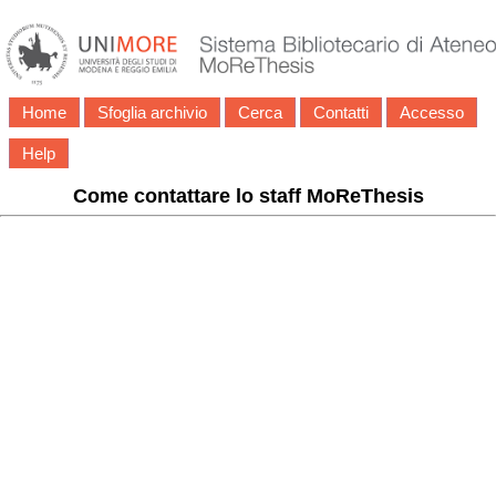
Home
Sfoglia archivio
Cerca
Contatti
Accesso
Help
Come contattare lo staff MoReThesis