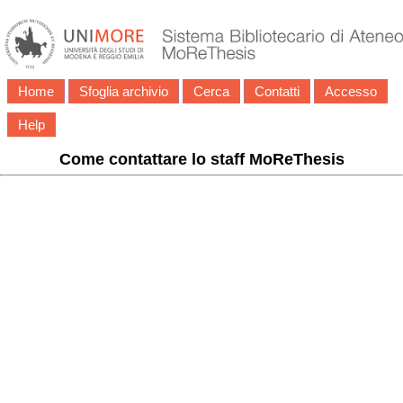
Home
Sfoglia archivio
Cerca
Contatti
Accesso
Help
Come contattare lo staff MoReThesis