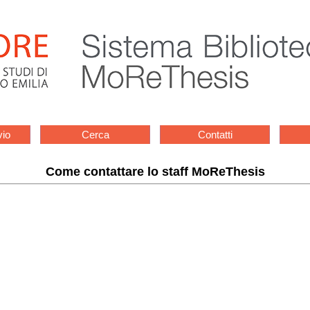
vio
Cerca
Contatti
Come contattare lo staff MoReThesis