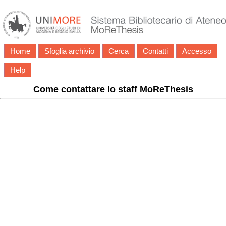
Home
Sfoglia archivio
Cerca
Contatti
Accesso
Help
Come contattare lo staff MoReThesis