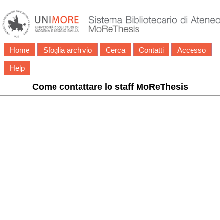
Home
Sfoglia archivio
Cerca
Contatti
Accesso
Help
Come contattare lo staff MoReThesis