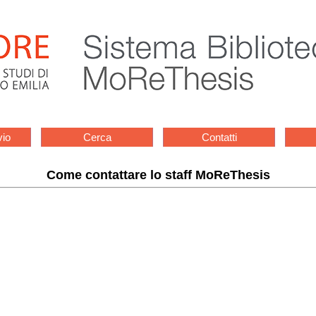
vio
Cerca
Contatti
Come contattare lo staff MoReThesis