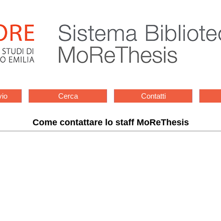
vio
Cerca
Contatti
Come contattare lo staff MoReThesis