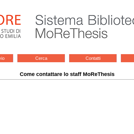
vio
Cerca
Contatti
Come contattare lo staff MoReThesis