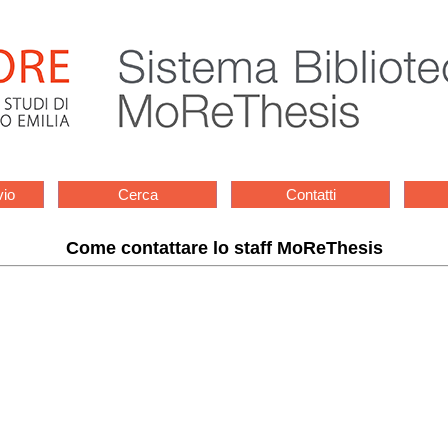
vio
Cerca
Contatti
Come contattare lo staff MoReThesis