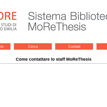
vio
Cerca
Contatti
Come contattare lo staff MoReThesis