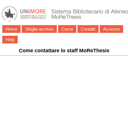
Home
Sfoglia archivio
Cerca
Contatti
Accesso
Help
Come contattare lo staff MoReThesis