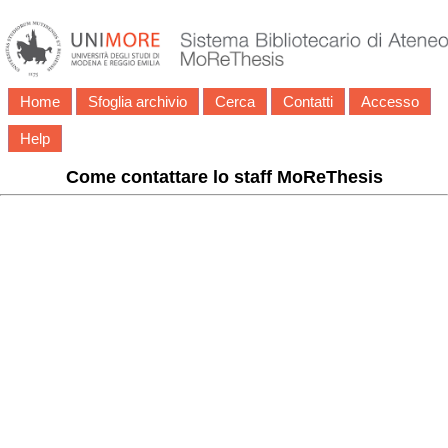
Home
Sfoglia archivio
Cerca
Contatti
Accesso
Help
Come contattare lo staff MoReThesis