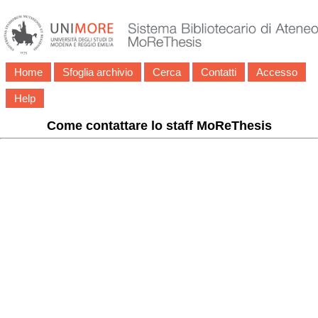
Home
Sfoglia archivio
Cerca
Contatti
Accesso
Help
Come contattare lo staff MoReThesis