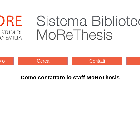
vio
Cerca
Contatti
Come contattare lo staff MoReThesis