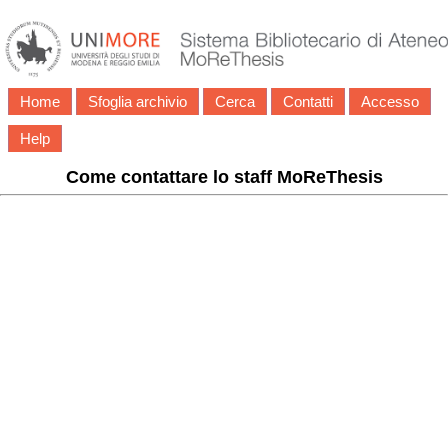
Home
Sfoglia archivio
Cerca
Contatti
Accesso
Help
Come contattare lo staff MoReThesis