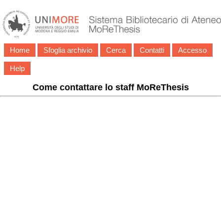
Home
Sfoglia archivio
Cerca
Contatti
Accesso
Help
Come contattare lo staff MoReThesis