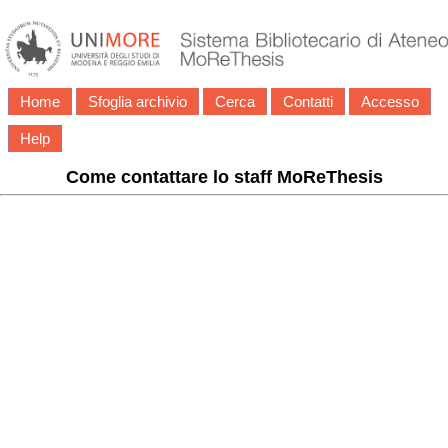
Home
Sfoglia archivio
Cerca
Contatti
Accesso
Help
Come contattare lo staff MoReThesis