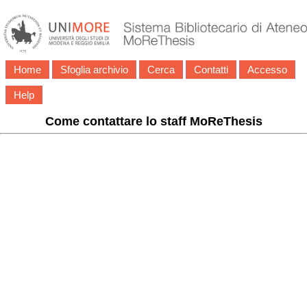
Home
Sfoglia archivio
Cerca
Contatti
Accesso
Help
Come contattare lo staff MoReThesis