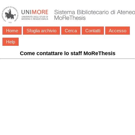
Home
Sfoglia archivio
Cerca
Contatti
Accesso
Help
Come contattare lo staff MoReThesis