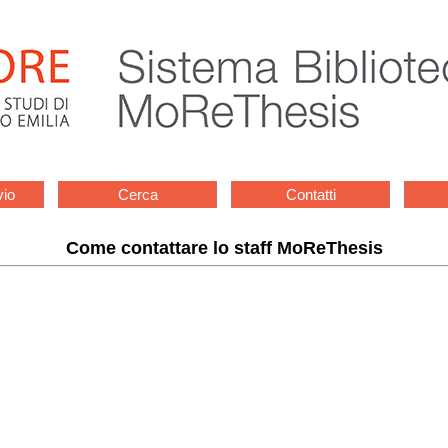
vio
Cerca
Contatti
Come contattare lo staff MoReThesis