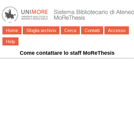
Home
Sfoglia archivio
Cerca
Contatti
Accesso
Help
Come contattare lo staff MoReThesis