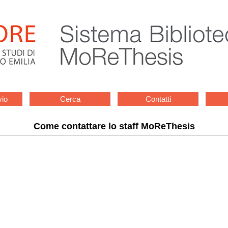
vio
Cerca
Contatti
Come contattare lo staff MoReThesis