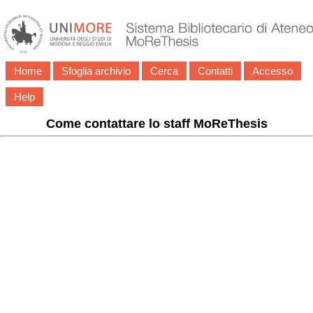
Home
Sfoglia archivio
Cerca
Contatti
Accesso
Help
Come contattare lo staff MoReThesis