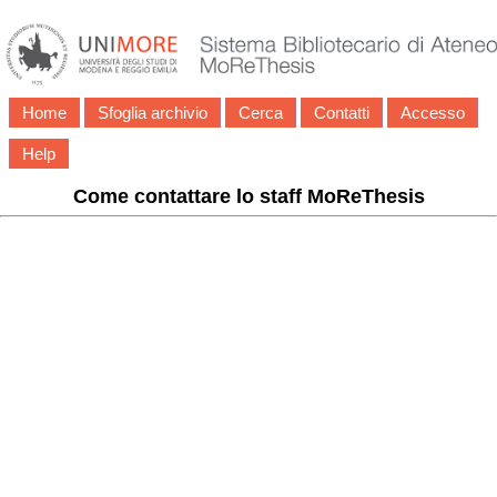
Home
Sfoglia archivio
Cerca
Contatti
Accesso
Help
Come contattare lo staff MoReThesis